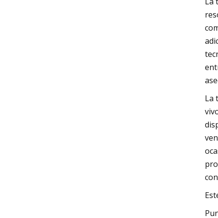
La 
res
com
adi
tec
ent
ase
La 
viv
dis
ven
oca
pro
con
Est
Pun