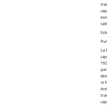
tra
cap
exc
cal
Est
Pun
La 
cap
192
pan
dem
ni 
And
tra
cap