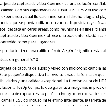
tarjeta de captura de vídeo Guermok es una solución confiab
a calidad. Con sus capacidades de 1080P a 60 FPS y el uso co
 experiencia visual fluida e inmersiva. El diseño plug and pla
antiza que se pueda utilizar con varios dispositivos y softwa
gos, destaca en otras áreas, como reuniones en línea, transmi
captura de vídeo Guermok ofrece una excelente relación cali
contenido como para jugadores.
e producto tiene una calificación de A.*¿Qué significa esta cal
tuación general: 8/10
 tarjeta de captura de audio y vídeo con micrófono cambia l
 Este pequeño dispositivo ha revolucionado la forma en que
ibilidades y una calidad excepcional. La función de bucle H
olución a 1080p 60 fps, lo que garantiza imágenes impresion
a tarjeta de captura es su perfecta integración con varios d
 cámara DSLR o incluso mi teléfono inteligente, la tarjeta d