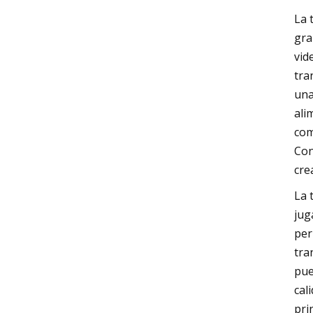
La 
gra
vid
tra
una
ali
com
Con
cre
La 
jug
per
tra
pue
cal
pri