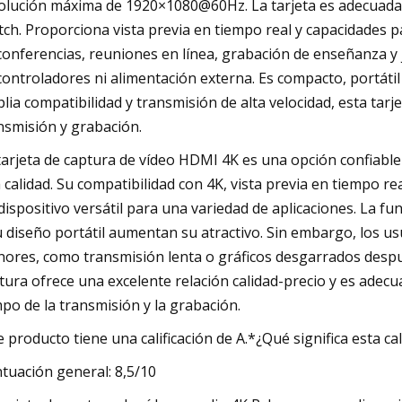
olución máxima de 1920×1080@60Hz. La tarjeta es adecuada 
tch. Proporciona vista previa en tiempo real y capacidades p
conferencias, reuniones en línea, grabación de enseñanza y ju
controladores ni alimentación externa. Es compacto, portátil
lia compatibilidad y transmisión de alta velocidad, esta tarj
nsmisión y grabación.
tarjeta de captura de vídeo HDMI 4K es una opción confiable 
a calidad. Su compatibilidad con 4K, vista previa en tiempo r
dispositivo versátil para una variedad de aplicaciones. La fun
u diseño portátil aumentan su atractivo. Sin embargo, los
ores, como transmisión lenta o gráficos desgarrados despué
tura ofrece una excelente relación calidad-precio y es adecu
po de la transmisión y la grabación.
e producto tiene una calificación de A.*¿Qué significa esta cal
tuación general: 8,5/10