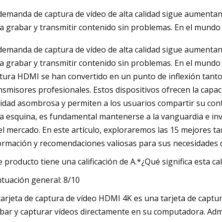
demanda de captura de vídeo de alta calidad sigue aumentan
a grabar y transmitir contenido sin problemas. En el mundo
May 26, 2023
demanda de captura de vídeo de alta calidad sigue aumentan
WhatsApp mejora las llamadas
a grabar y transmitir contenido sin problemas. En el mundo d
grupales de audio y vídeo para usuarios
tura HDMI se han convertido en un punto de inflexión tanto
de Mac
nsmisores profesionales. Estos dispositivos ofrecen la capa
ridad asombrosa y permiten a los usuarios compartir su conte
la esquina, es fundamental mantenerse a la vanguardia e inv
el mercado. En este artículo, exploraremos las 15 mejores t
ormación y recomendaciones valiosas para sus necesidades d
e producto tiene una calificación de A.*¿Qué significa esta cal
tuación general: 8/10
tarjeta de captura de vídeo HDMI 4K es una tarjeta de captur
bar y capturar vídeos directamente en su computadora. Adm