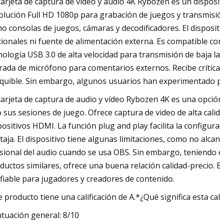
tarjeta de captura de vídeo y audio 4K Rybozen es un dispo
olución Full HD 1080p para grabación de juegos y transmisió
o consolas de juegos, cámaras y decodificadores. El disposit
cionales ni fuente de alimentación externa. Es compatible c
nología USB 3.0 de alta velocidad para transmisión de baja l
rada de micrófono para comentarios externos. Recibe críticas 
quible. Sin embargo, algunos usuarios han experimentado p
tarjeta de captura de audio y vídeo Rybozen 4K es una opci
o sus sesiones de juego. Ofrece captura de video de alta cal
positivos HDMI. La función plug and play facilita la configur
taja. El dispositivo tiene algunas limitaciones, como no alc
sional del audio cuando se usa OBS. Sin embargo, teniendo
ductos similares, ofrece una buena relación calidad-precio. 
fiable para jugadores y creadores de contenido.
e producto tiene una calificación de A.*¿Qué significa esta cal
tuación general: 8/10