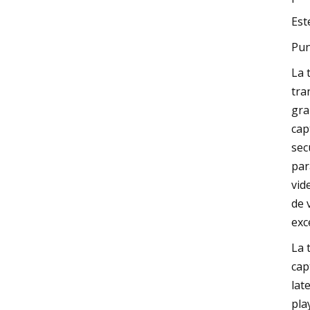
Est
Pun
La 
tra
gra
cap
sec
par
vid
de 
exc
La 
cap
lat
pla