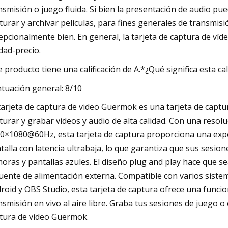
nsmisión o juego fluida. Si bien la presentación de audio p
turar y archivar películas, para fines generales de transmisi
epcionalmente bien. En general, la tarjeta de captura de v
idad-precio.
e producto tiene una calificación de A.*¿Qué significa esta cal
tuación general: 8/10
tarjeta de captura de video Guermok es una tarjeta de capt
turar y grabar videos y audio de alta calidad. Con una reso
0×1080@60Hz, esta tarjeta de captura proporciona una exper
talla con latencia ultrabaja, lo que garantiza que sus sesion
oras y pantallas azules. El diseño plug and play hace que sea
fuente de alimentación externa. Compatible con varios siste
roid y OBS Studio, esta tarjeta de captura ofrece una funciona
nsmisión en vivo al aire libre. Graba tus sesiones de juego o 
tura de vídeo Guermok.