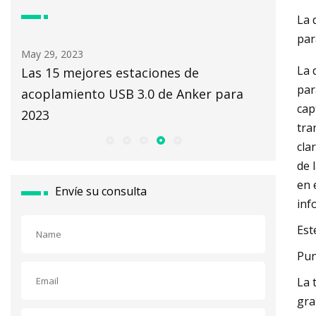
La 
par
May 30, 2023
La 
 de
14 increíbles estaciones de
par
Anker para
acoplamiento universales USB 3.0 de
cap
IOGEAR para 2023
tra
cla
de 
en 
Envíe su consulta
inf
Est
Pun
La 
gra