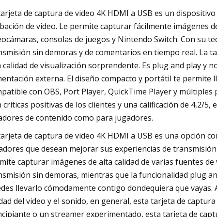
tarjeta de captura de video 4K HDMI a USB es un dispositivo 
bación de video. Le permite capturar fácilmente imágenes de
eocámaras, consolas de juegos y Nintendo Switch. Con su tec
nsmisión sin demoras y de comentarios en tiempo real. La ta
 calidad de visualización sorprendente. Es plug and play y n
mentación externa. El diseño compacto y portátil te permite ll
patible con OBS, Port Player, QuickTime Player y múltiples
 críticas positivas de los clientes y una calificación de 4,2/5
adores de contenido como para jugadores.
tarjeta de captura de video 4K HDMI a USB es una opción con
adores que desean mejorar sus experiencias de transmisión y
mite capturar imágenes de alta calidad de varias fuentes de 
nsmisión sin demoras, mientras que la funcionalidad plug and
des llevarlo cómodamente contigo dondequiera que vayas.
idad del video y el sonido, en general, esta tarjeta de captur
ncipiante o un streamer experimentado, esta tarjeta de captu