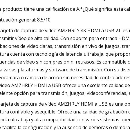
e producto tiene una calificación de A.*¿Qué significa esta cal
tuación general: 8,5/10
tarjeta de captura de vídeo AMZHRLY 4K HDMI a USB 2.0 es un
nsmitir vídeo de alta calidad. Con soporte para entrada HDM
baciones de video claras, transmisión en vivo de juegos, tra
tura cuenta con tecnología de latencia ultrabaja, que propo
uencias de vídeo sin compresión ni retrasos. Es compatible
a varias plataformas y software de transmisión. Con su dise
eocámara o cámara de acción sin necesidad de controladores 
video AMZHRLY HDMI a USB ofrece una excelente calidad de vi
elente opción para transmisión, juegos, videoconferencias, 
tarjeta de captura de vídeo AMZHRLY HDMI a USB es una opc
tura confiable y asequible. Ofrece una calidad de grabación 
encia ultrabaja y alta compatibilidad con varios sistemas op
y facilita la configuración y la ausencia de demoras o demor