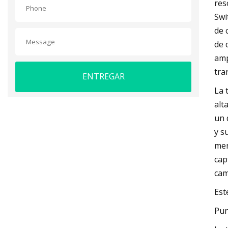
res
Swi
de 
de 
amp
tra
ENTREGAR
La 
alt
un 
y s
men
cap
cam
Est
Pun