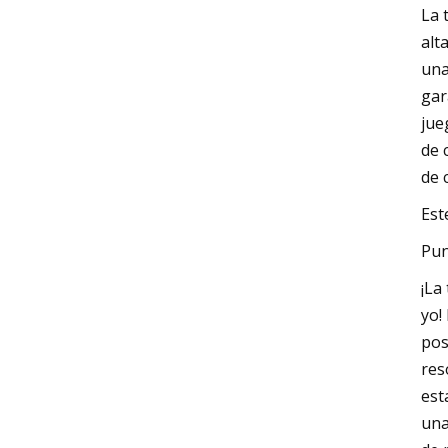
La 
alt
una
gar
jue
de 
de 
Est
Pun
¡La
yo!
pos
res
est
una