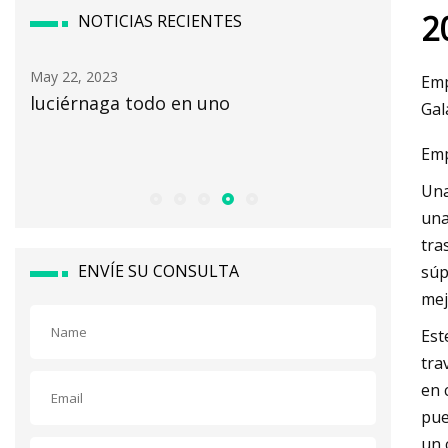
2
NOTICIAS RECIENTES
May 24, 2023
May 16, 2
Emp
Ahorre más de $800 en esta MacBook
[Podcas
Gal
Air reacondicionada de 13,3 ″ hasta el
Emp
13 de agosto
Una
una
tra
ENVÍE SU CONSULTA
súp
mej
Est
tra
en 
pue
un 