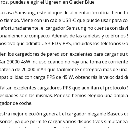
ros, puedes elegir el Ugreen en Glacier Blue.
la casa Samsung, este bloque de alimentación oficial tiene t
o tiempo. Viene con un cable USB-C que puede usar para co
afortunadamente, el cargador Samsung no cuenta con clavija
onablemente compacto. Además de las tabletas y teléfonos
positivo que admita USB PD y PPS, incluidos los teléfonos Go
bien los cargadores de pared son excelentes para cargar su 
ar 20000 45W incluso cuando no hay una toma de corriente a
batería de 20,000 mAh que fácilmente entregará más de una 
patibilidad con carga PPS de 45 W, obtendrás la velocidad d
faltan excelentes cargadores PPS que admitan el protocolo 
esidades son las mismas. Por eso hemos elegido una amplia
gador de coche.
stra mejor elección general, el cargador plegable Baseus de
sonas, ya que permite cargar varios dispositivos simultánea