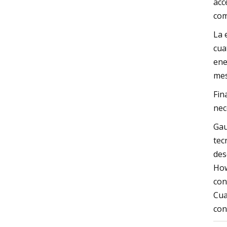
acc
com
La 
cua
ene
mes
Fin
nec
Gau
tec
des
How
con
Cua
con