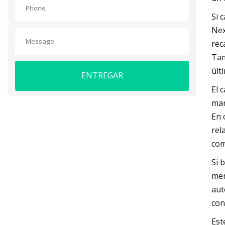
Si 
Nex
rec
Tam
últ
ENTREGAR
El 
mar
En 
rel
com
Si 
men
aut
con
Est