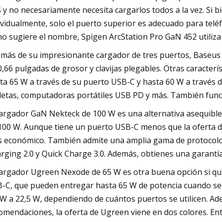
 y no necesariamente necesita cargarlos todos a la vez. Si
ividualmente, solo el puerto superior es adecuado para telé
o sugiere el nombre, Spigen ArcStation Pro GaN 452 utiliz
más de su impresionante cargador de tres puertos, Baseus o
0,66 pulgadas de grosor y clavijas plegables. Otras caracter
ta 65 W a través de su puerto USB-C y hasta 60 W a través del
letas, computadoras portátiles USB PD y más. También funci
cargador GaN Nekteck de 100 W es una alternativa asequible
100 W. Aunque tiene un puerto USB-C menos que la oferta
 económico. También admite una amplia gama de protocolos
rging 2.0 y Quick Charge 3.0. Además, obtienes una garantí
cargador Ugreen Nexode de 65 W es otra buena opción si qui
-C, que pueden entregar hasta 65 W de potencia cuando se 
 W a 22,5 W, dependiendo de cuántos puertos se utilicen. Ad
omendaciones, la oferta de Ugreen viene en dos colores. Ent