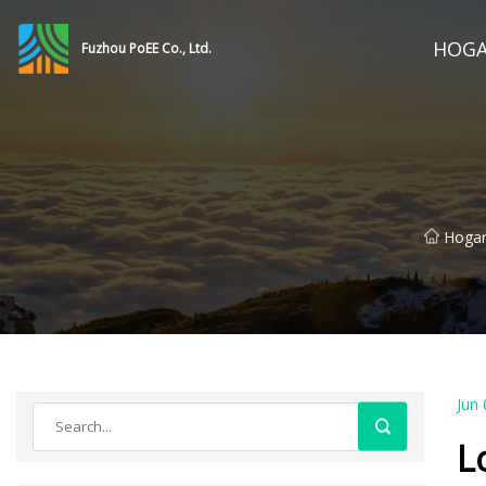
HOG
Fuzhou PoEE Co., Ltd.
Hoga
Jun 
L