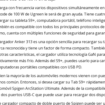
carga con frecuencia varios dispositivos simultáneamente en 
ode de 100 W de Ugreen le será de gran ayuda. Tiene cuatro
argar su tableta S9+, computadora portátil, teléfono inteli
bién es compatible con todos los principales protocolos de 
imo, cuenta con múltiples funciones de seguridad para garan
cargador Anker 313 es una opción sencilla para recargar su
ca reconocida y tiene un factor de forma compacto. También o
otras características, el cargador utiliza tecnología GaN pa
ativamente más frío. Además del S9+, puedes usarlo para c
putadoras portátiles compatibles con USB PD.
bien la mayoría de los automóviles modernos vienen con puer
os común. Entonces, si desea cargar su Tab S9+ rápidament
omóvil Spigen ArcStation Ultimate. Además de la compatibili
 dos puertos USB-C que puede usar para recargar dos dispo
e cargador compacto de doble puerto de Spigen puede ser una