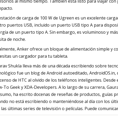
esorios al mismo tiempo. También está listo para viajar con
pacto.
estación de carga de 100 W de Ugreen es un excelente cargad
tro puertos USB, incluido un puerto USB tipo A para dispos
rgía de un puerto tipo A. Sin embargo, es voluminoso y más 
ita de noche.
almente, Anker ofrece un bloque de alimentación simple y co
esitas un cargador para tu tableta.
rav Shukla lleva más de una década escribiendo sobre tecno
nológico fue un blog de Android autoeditado, AndroidOS.in, 
censo de HTC al olvido de los teléfonos inteligentes. Des
-To Geek y XDA-Developers. A lo largo de su carrera, Gaura
sumo, ha escrito docenas de reseñas de productos, guías pr
ndo no está escribiendo o manteniéndose al día con los últ
 las últimas series de televisión o películas. Puede comunica