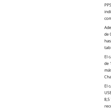
PPS
ind
com
Ade
de 
has
tab
El 
de 
más
Cha
El 
USB
8,5
rec