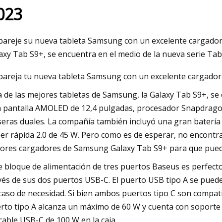
023
023
areje su nueva tableta Samsung con un excelente cargador 
t] Por qué somos comunistas
axy Tab S9+, se encuentra en el medio de la nueva serie Ta
areja tu nueva tableta Samsung con un excelente cargador
 de las mejores tabletas de Samsung, la Galaxy Tab S9+, se 
 pantalla AMOLED de 12,4 pulgadas, procesador Snapdragon
seras duales. La compañía también incluyó una gran batería
er rápida 2.0 de 45 W. Pero como es de esperar, no encontrar
ores cargadores de Samsung Galaxy Tab S9+ para que pue
e bloque de alimentación de tres puertos Baseus es perfect
vés de sus dos puertos USB-C. El puerto USB tipo A se puede 
caso de necesidad. Si bien ambos puertos tipo C son compati
rto tipo A alcanza un máximo de 60 W y cuenta con soport
cable USB-C de 100 W en la caja.