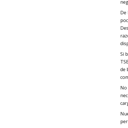
neg
De 
poc
Des
raz
dis
Si 
TSB
de 
com
No 
nec
car
Nue
per