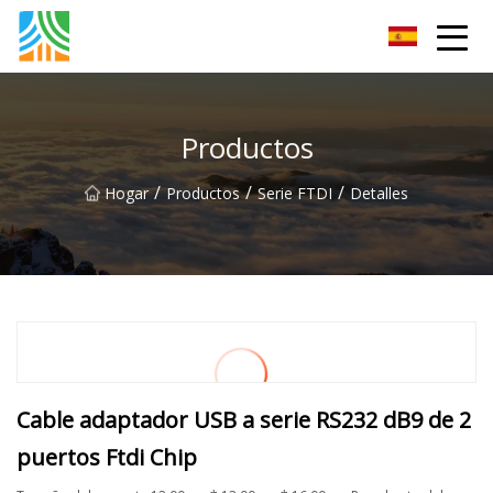
Fuzhou PoEE Co., Ltd.
Productos
/
/
/
Hogar
Productos
Serie FTDI
Detalles
Cable adaptador USB a serie RS232 dB9 de 2
puertos Ftdi Chip