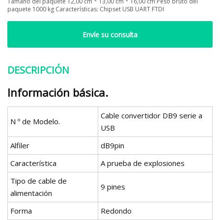
Tamaño del paquete 12,00 cm * 13,00 cm * 16,00 cm Peso bruto del
paquete 1000 kg Características: Chipset USB UART FTDI
Envíe su consulta
DESCRIPCIÓN
Información básica.
Cable convertidor DB9 serie a
N º de Modelo.
USB
Alfiler
dB9pin
Característica
A prueba de explosiones
Tipo de cable de
9 pines
alimentación
Forma
Redondo