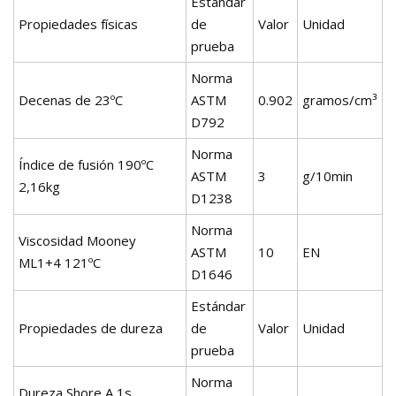
Estándar
Propiedades físicas
de
Valor
Unidad
prueba
Norma
Decenas de 23ºC
ASTM
0.902
gramos/cm³
D792
Norma
Índice de fusión 190ºC
ASTM
3
g/10min
2,16kg
D1238
Norma
Viscosidad Mooney
ASTM
10
EN
ML1+4 121ºC
D1646
Estándar
Propiedades de dureza
de
Valor
Unidad
prueba
Norma
Dureza Shore A 1s