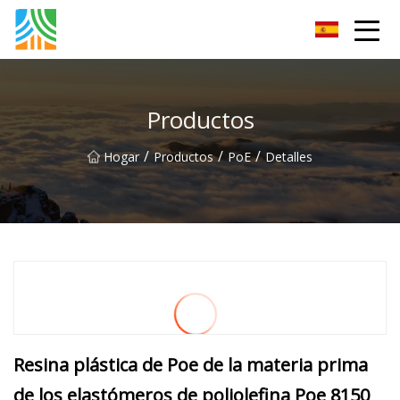
Fuzhou PoEE Co., Ltd.
Productos
/
/
/
Hogar
Productos
PoE
Detalles
Resina plástica de Poe de la materia prima
de los elastómeros de poliolefina Poe 8150